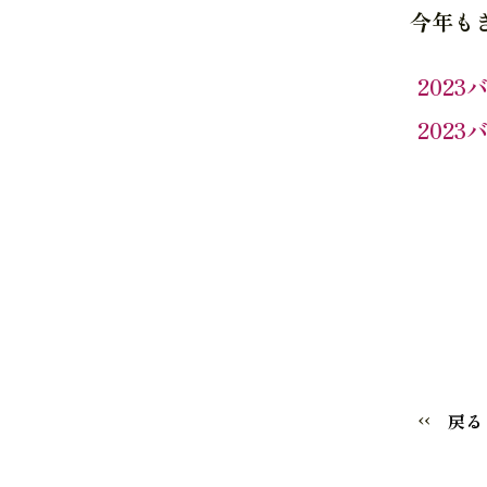
今年も
202
202
戻る